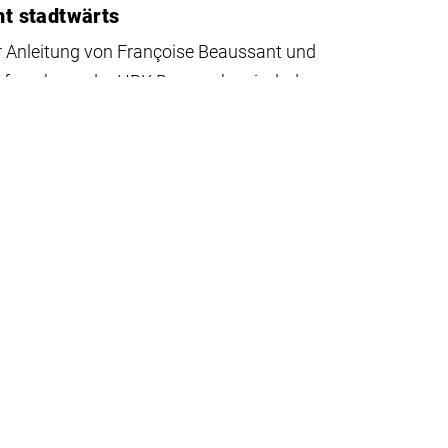
t stadtwärts
r Anleitung von Françoise Beaussant und
gnforschung der HBK Braunschweig, lud
at im städtischen Umfeld ein, mitzuwirken.
reignis im Artmax
 Fusion“, das sich im Rahmen der Samowar
on Havîn Al-Sîndy, Professur „Kunst und
 ereignete.
ei berufen