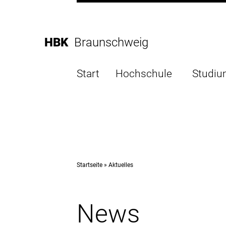
Direkt
zur
Direkt
Hauptnavigation
zum
Direkt
HBK
Braunschweig
Inhalt
zur
Direkt
Fußleiste
zur
Start
Hochschule
Studi
Suche
Startseite
Aktuelles
News