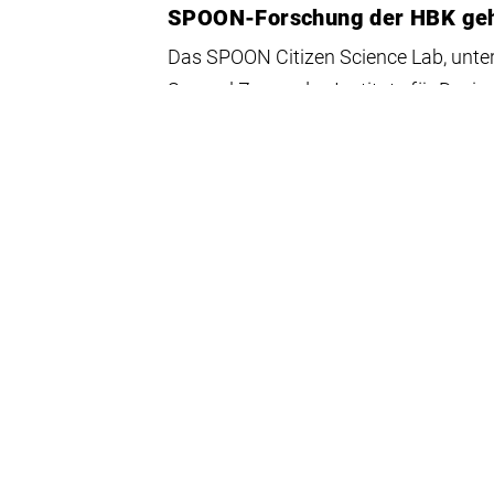
SPOON-Forschung der HBK geh
Das SPOON Citizen Science Lab, unte
Samuel Zonon des Instituts für Desi
Bürger*innen bei einem Workshopform
28. April 2026
RÜCKBLICK
„Dîwan Fusion“: Das Semestere
Stark besucht war das Format „Dîwan
Sessions unter der Gastgeberschaft v
Ökologien“, in deren Atelier am Artmax
27. April 2026
BERUFUNG
Professor Hiwa K für Bildhauer