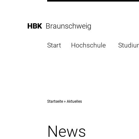
Direkt
zur
Direkt
Hauptnavigation
zum
Direkt
HBK
Braunschweig
Inhalt
zur
Direkt
Fußleiste
zur
Start
Hochschule
Studi
Suche
Startseite
Aktuelles
News