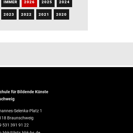
IMMER
2026
2025
2024
2023
2022
2021
2020
hule für Bildende Künste
schweig
hannes-Selenka-Platz 1
118 Braunschweig
9 531 391 91 22
o.hbk@lists.hbk-bs.de