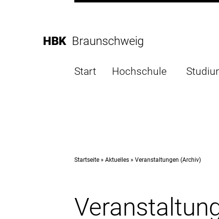
Direkt
zur
Direkt
Hauptnavigation
zum
Direkt
HBK
Braunschweig
Inhalt
zur
Direkt
Fußleiste
zur
Start
Hochschule
Studi
Suche
Startseite
Aktuelles
Veranstaltungen (Archiv)
Veranstaltung