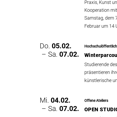
Praxis, Kunst u
Kooperation mi
Samstag, dem 7
Februar um 14 U
Do.
05.02.
Hochschulöffentlic
– Sa.
07.02.
Winterparco
Studierende des
präsentieren ih
künstlerische u
Mi.
04.02.
Offene Ateliers
– Sa.
07.02.
OPEN STUDI