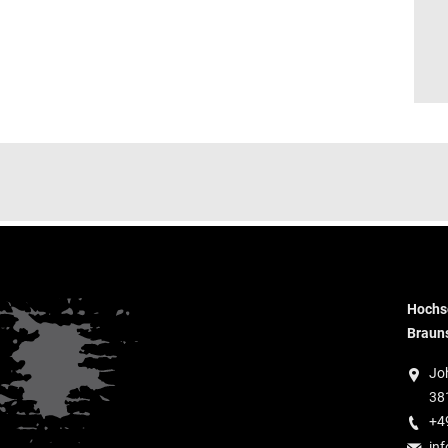
Hochsc
Braun
Jo
38
+4
inf