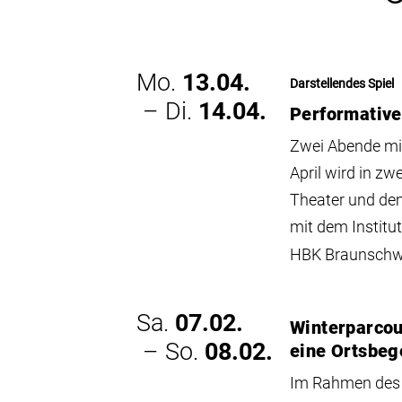
Mo.
13.04.
Darstellendes Spiel
– Di.
14.04.
Performativ
Zwei Abende mi
April wird in z
Theater und de
mit dem Institu
HBK Braunschwe
Sa.
07.02.
Winterparcou
– So.
08.02.
eine Ortsbe
Im Rahmen des „