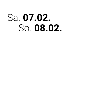
Sa.
07.02.
– So.
08.02.
Winterparcours 2026: Was zu eröffnen
sein wird — eine Ortsbegehung
Im Rahmen des „Winterparcours" des Instituts
Performative Praxis, Kunst und Bildung finden
auch Aufführungen in Kooperation mit dem
Staatstheater Braunschweig statt! Am Samstag,
dem 7. Februar um 16 Uhr und am Sonntag, den
8. Februar um 14 Uhr im Staatstheater!