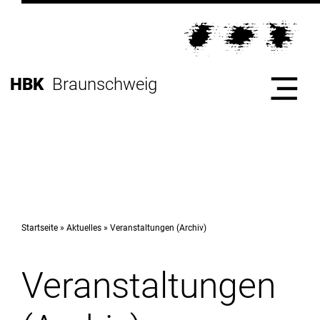
Direkt
zur
Direkt
Hauptnavigation
zum
Direkt
Inhalt
zur
Direkt
HBK
Braunschweig
Fußleiste
zur
Suche
Start
Hochschule
Startseite
Aktuelles
Veranstaltungen (Archiv)
Veranstaltungen
Studium