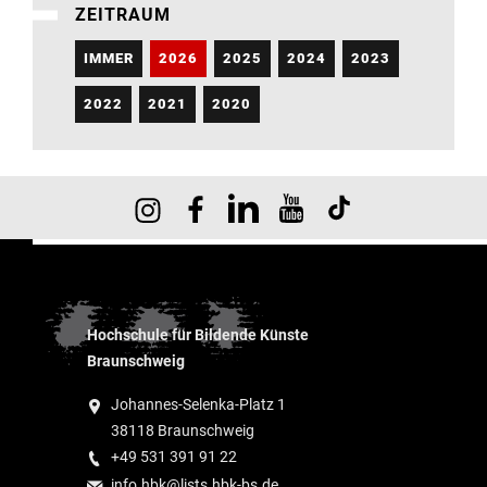
ZEITRAUM
IMMER
2026
2025
2024
2023
2022
2021
2020
Hochschule für Bildende Künste
Braunschweig
Johannes-Selenka-Platz 1
38118 Braunschweig
+49 531 391 91 22
info.hbk@lists.hbk-bs.de