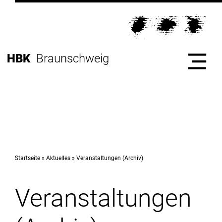
Direkt
zur
Direkt
Hauptnavigation
zum
Direkt
Inhalt
zur
Direkt
HBK
Braunschweig
Fußleiste
zur
Suche
Start
Hochschule
Startseite
Aktuelles
Veranstaltungen (Archiv)
Veranstaltungen
Studium