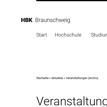
Direkt
zur
Direkt
Hauptnavigation
zum
Direkt
HBK
Braunschweig
Inhalt
zur
Direkt
Fußleiste
zur
Start
Hochschule
Studi
Suche
Startseite
Aktuelles
Veranstaltungen (Archiv)
Veranstaltung