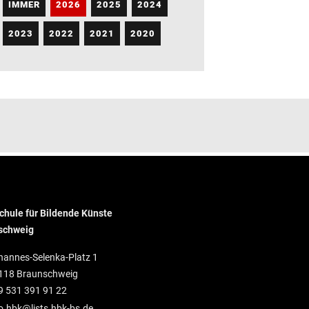
IMMER
2026
2025
2024
2023
2022
2021
2020
hule für Bildende Künste
schweig
hannes-Selenka-Platz 1
118 Braunschweig
9 531 391 91 22
o.hbk@lists.hbk-bs.de