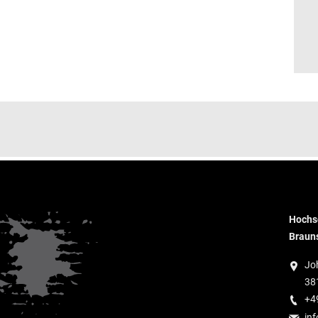
Hochsc
Braun
Jo
38
+4
inf