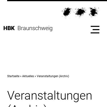
Direkt
zur
Direkt
Hauptnavigation
zum
Direkt
Inhalt
zur
Direkt
HBK
Braunschweig
Fußleiste
zur
Suche
Start
Hochschule
Startseite
Aktuelles
Veranstaltungen (Archiv)
Veranstaltungen
Studium