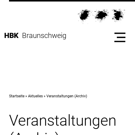
Direkt
zur
Direkt
Hauptnavigation
zum
Direkt
Inhalt
zur
Direkt
HBK
Braunschweig
Fußleiste
zur
Suche
Start
Hochschule
Startseite
Aktuelles
Veranstaltungen (Archiv)
Veranstaltungen
Studium