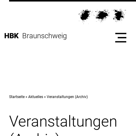
Direkt
zur
Direkt
Hauptnavigation
zum
Direkt
Inhalt
zur
Direkt
HBK
Braunschweig
Fußleiste
zur
Suche
Start
Hochschule
Startseite
Aktuelles
Veranstaltungen (Archiv)
Veranstaltungen
Studium