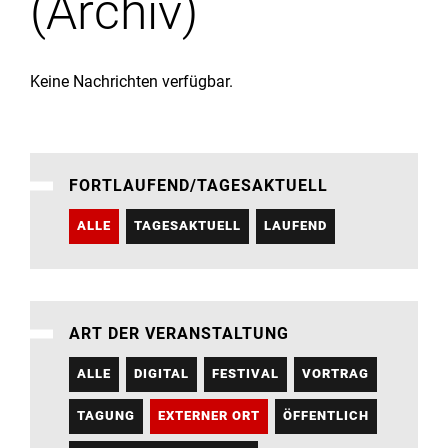
(Archiv)
Institute
Forschung
Keine Nachrichten verfügbar.
Infrastruktur
FORTLAUFEND/TAGESAKTUELL
Aktuelles
ALLE
TAGESAKTUELL
LAUFEND
meinstudium
ART DER VERANSTALTUNG
ALLE
DIGITAL
FESTIVAL
VORTRAG
TAGUNG
EXTERNER ORT
ÖFFENTLICH