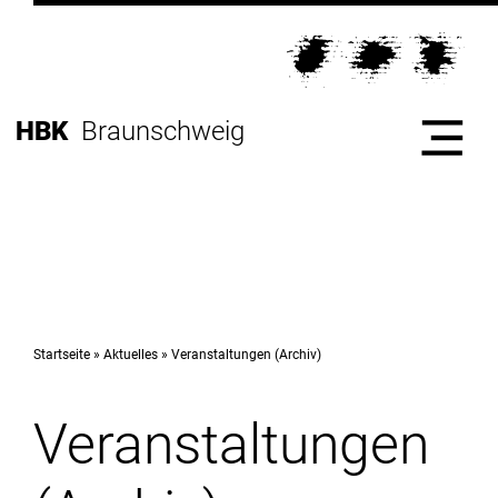
Direkt
zur
Direkt
Hauptnavigation
zum
Direkt
Inhalt
zur
Direkt
HBK
Braunschweig
Fußleiste
zur
Suche
Start
Hochschule
Startseite
Aktuelles
Veranstaltungen (Archiv)
Veranstaltungen
Studium