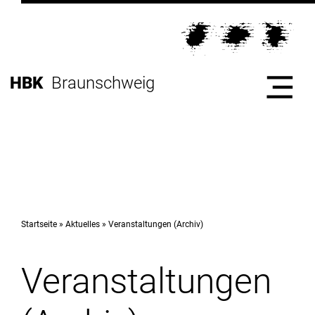
Direkt
zur
Direkt
Hauptnavigation
zum
Direkt
Inhalt
zur
Direkt
HBK
Braunschweig
Fußleiste
zur
Suche
Start
Hochschule
Startseite
Aktuelles
Veranstaltungen (Archiv)
Veranstaltungen
Studium