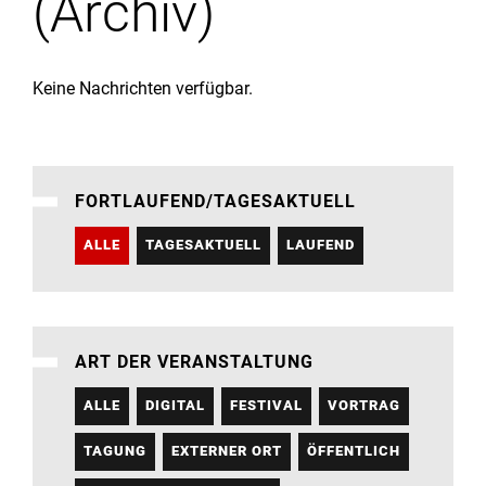
(Archiv)
Institute
Forschung
Keine Nachrichten verfügbar.
Infrastruktur
FORTLAUFEND/TAGESAKTUELL
Aktuelles
ALLE
TAGESAKTUELL
LAUFEND
meinstudium
ART DER VERANSTALTUNG
ALLE
DIGITAL
FESTIVAL
VORTRAG
TAGUNG
EXTERNER ORT
ÖFFENTLICH