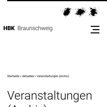
Direkt
zur
Direkt
Hauptnavigation
zum
Direkt
Inhalt
zur
Direkt
HBK
Braunschweig
Fußleiste
zur
Suche
Start
Hochschule
Startseite
Aktuelles
Veranstaltungen (Archiv)
Veranstaltungen
Studium