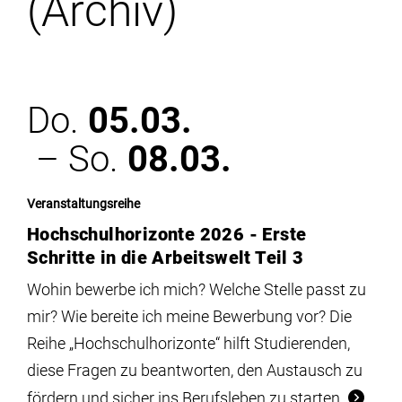
(Archiv)
Institute
Forschung
Do.
05.03.
Infrastruktur
– So.
08.03.
Aktuelles
Veranstaltungsreihe
Hochschulhorizonte 2026 - Erste
meinstudium
Schritte in die Arbeitswelt Teil 3
Wohin bewerbe ich mich? Welche Stelle passt zu
mir? Wie bereite ich meine Bewerbung vor? Die
Reihe „Hochschulhorizonte“ hilft Studierenden,
diese Fragen zu beantworten, den Austausch zu
fördern und sicher ins Berufsleben zu starten.