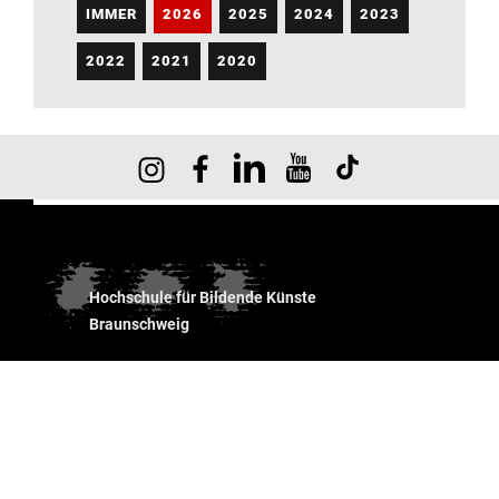
IMMER
2026
2025
2024
2023
2022
2021
2020
Hochschule für Bildende Künste
Braunschweig
Johannes-Selenka-Platz 1
38118 Braunschweig
+49 531 391 91 22
info.hbk@lists.hbk-bs.de