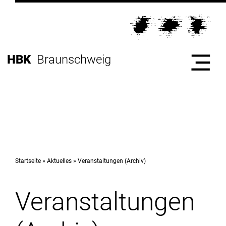
Direkt
zur
Direkt
Hauptnavigation
zum
Direkt
Inhalt
zur
Direkt
HBK
Braunschweig
Fußleiste
zur
Suche
Start
Hochschule
Startseite
Aktuelles
Veranstaltungen (Archiv)
Veranstaltungen
Studium