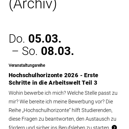
(Archiv)
Institute
Forschung
Do.
05.03.
Infrastruktur
– So.
08.03.
Aktuelles
Veranstaltungsreihe
Hochschulhorizonte 2026 - Erste
meinstudium
Schritte in die Arbeitswelt Teil 3
Wohin bewerbe ich mich? Welche Stelle passt zu
mir? Wie bereite ich meine Bewerbung vor? Die
Reihe „Hochschulhorizonte“ hilft Studierenden,
diese Fragen zu beantworten, den Austausch zu
fördern und sicher ins Berufsleben zu starten.