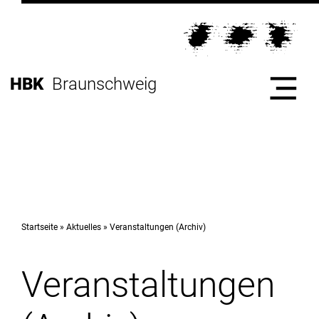
Direkt
zur
Direkt
Hauptnavigation
zum
Direkt
Inhalt
zur
Direkt
HBK
Braunschweig
Fußleiste
zur
Suche
Start
Hochschule
Startseite
Aktuelles
Veranstaltungen (Archiv)
Veranstaltungen
Studium