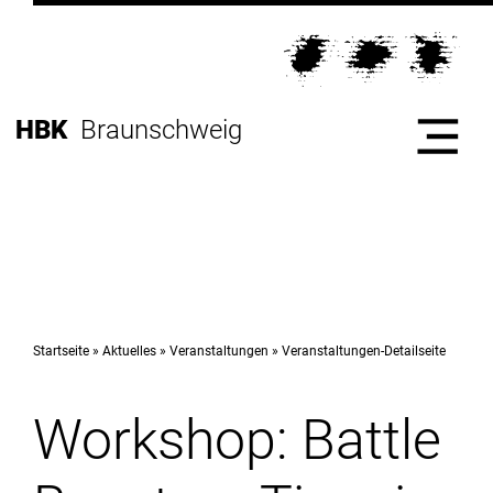
Direkt
zur
Direkt
Hauptnavigation
zum
Direkt
Inhalt
zur
Direkt
HBK
Braunschweig
Fußleiste
zur
Suche
Start
Hochschule
Startseite
Aktuelles
Veranstaltungen
Veranstaltungen-Detailseite
Workshop: Battle
Studium