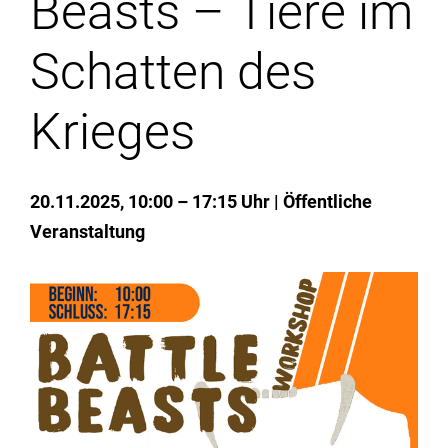
Beasts – Tiere im
Institute
Schatten des
Forschung
Krieges
Infrastruktur
20.11.2025, 10:00 – 17:15 Uhr
Öffentliche
Aktuelles
Veranstaltung
meinstudium