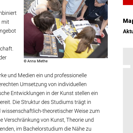
biniert
Ma
 mit
angebot
Akt
chaft.
der
©
Anna Miethe
rke und Medien ein und professionelle
erechten Umsetzung von individuellen
sche Entwicklungen in der Kunst stellen ein
reit. Die Struktur des Studiums trägt in
nd wissenschaftlich-theoretischer Weise zum
nge Verschränkung von Kunst, Theorie und
renden, im Bachelorstudium die Nähe zu