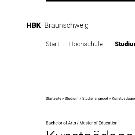
Direkt
zur
Direkt
Hauptnavigation
zum
Direkt
HBK
Braunschweig
Inhalt
zur
Direkt
Fußleiste
zur
Start
Hochschule
Studi
Suche
Startseite
Studium
Studienangebot
Kunstpädago
Bachelor of Arts / Master of Education