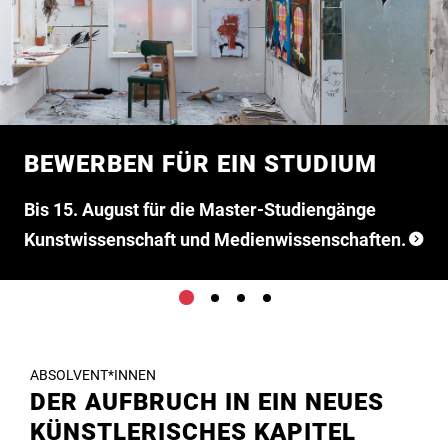
BEWERBEN FÜR EIN STUDIUM
Bis 15. August für die Master-Studiengänge
Kunstwissenschaft und Medienwissenschaften.
WERKSTÄTTEN
BIBLIOTHEK DER HBK
VERANSTALTUNGEN UND
BRAUNSCHWEIG
AUSSTELLUNGEN
An der HBK Braunschweig stehen den
ABSOLVENT*INNEN
Studierenden 22 Werkstätten zur Verfügung. Die
Mehr als 78.000 gedruckte Bücher und
An der HBK Braunschweig finden Ausstellungen
DER AUFBRUCH IN EIN NEUES
Mitarbeiter*innen in den Werkstätten
Zeitschriftenbände, 2.500 E-Books, 3.200
und Veranstaltungen statt, bei denen Studierende
KÜNSTLERISCHES KAPITEL