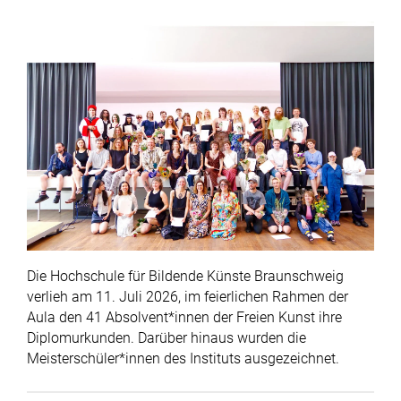
unterstützen mit ihrem Know-How bei der
DVDs/BluRays und zahlreiche weitere Medien vor
und Lehrende ihre Arbeiten präsentieren.
Umsetzung der Projekte.
Ort
Die Hochschule für Bildende Künste Braunschweig
verlieh am 11. Juli 2026, im feierlichen Rahmen der
Aula den 41 Absolvent*innen der Freien Kunst ihre
Diplomurkunden. Darüber hinaus wurden die
Meisterschüler*innen des Instituts ausgezeichnet.