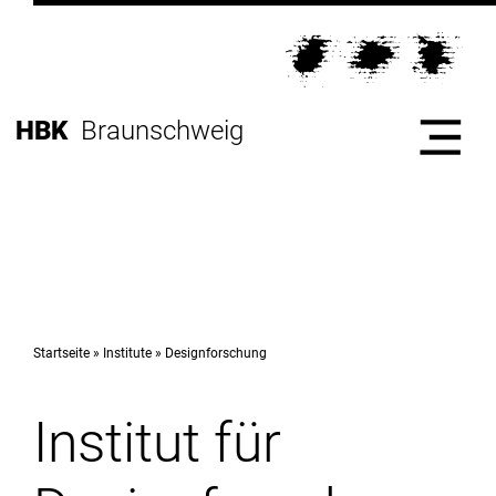
Direkt
zur
Direkt
Hauptnavigation
zum
Direkt
Inhalt
zur
Direkt
HBK
Braunschweig
Fußleiste
zur
Suche
Start
Hochschule
Startseite
Institute
Designforschung
Institut für
Studium