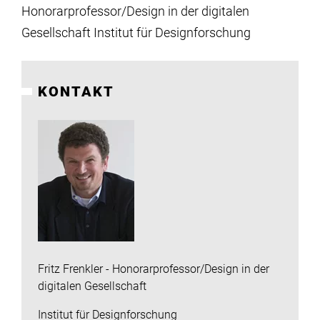
Institute
Honorarprofessor/Design in der digitalen
Gesellschaft Institut für Designforschung
Forschung
KONTAKT
Infrastruktur
Aktuelles
meinstudium
Fritz Frenkler - Honorarprofessor/Design in der
digitalen Gesellschaft
Institut für Designforschung