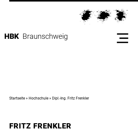
Direkt
zur
Direkt
Hauptnavigation
zum
Direkt
Inhalt
zur
Direkt
HBK
Braunschweig
Fußleiste
zur
Suche
Start
Hochschule
Startseite
Hochschule
Dipl.-Ing. Fritz Frenkler
Studium
FRITZ FRENKLER