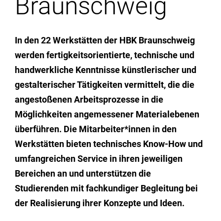
Braunschweig
Institute
Mediothek
Forschung
Ausstellungsräume
In den 22 Werkstätten der HBK Braunschweig
werden fertigkeitsorientierte, technische und
Infrastruktur
Mensa & Cafeteria
handwerkliche Kenntnisse künstlerischer und
gestalterischer Tätigkeiten vermittelt, die die
angestoßenen Arbeitsprozesse in die
Aktuelles
Möglichkeiten angemessener Materialebenen
überführen. Die Mitarbeiter*innen in den
meinstudium
Werkstätten bieten technisches Know-How und
umfangreichen Service in ihren jeweiligen
Bereichen an und unterstützen die
Studierenden mit fachkundiger Begleitung bei
der Realisierung ihrer Konzepte und Ideen.