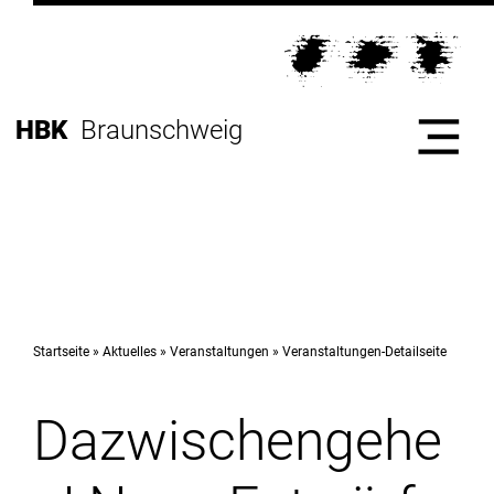
Direkt
zur
Direkt
Hauptnavigation
zum
Direkt
Inhalt
zur
Direkt
HBK
Braunschweig
Fußleiste
zur
Suche
Start
Hochschule
Startseite
Aktuelles
Veranstaltungen
Veranstaltungen-Detailseite
Dazwischengehe
Studium