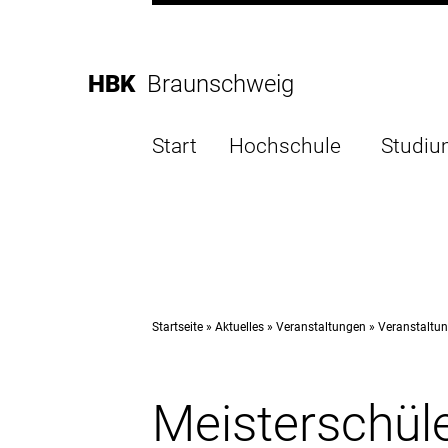
Direkt
zur
Direkt
Hauptnavigation
zum
Direkt
HBK
Braunschweig
Inhalt
zur
Direkt
Fußleiste
zur
Start
Hochschule
Studi
Suche
Startseite
Aktuelles
Veranstaltungen
Veranstaltun
Meisterschül