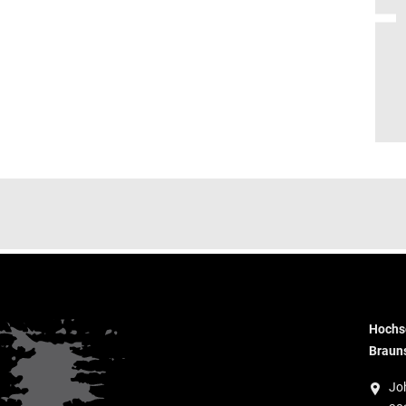
Hochsc
Braun
Jo