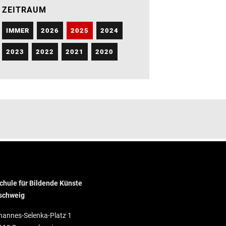
ZEITRAUM
IMMER
2026
2025
2024
2023
2022
2021
2020
hule für Bildende Künste
schweig
hannes-Selenka-Platz 1