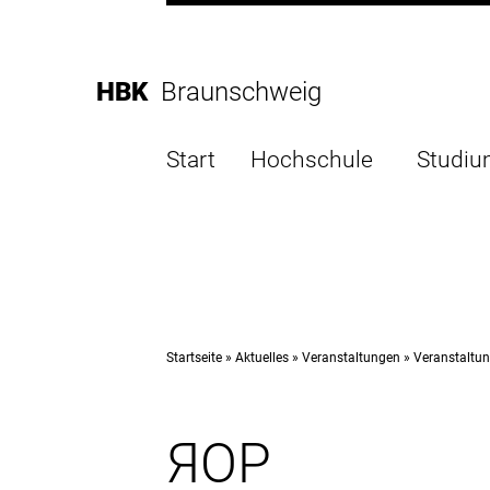
Direkt
zur
Direkt
Hauptnavigation
zum
Direkt
HBK
Braunschweig
Inhalt
zur
Direkt
Fußleiste
zur
Start
Hochschule
Studi
Suche
Startseite
Aktuelles
Veranstaltungen
Veranstaltun
ЯOP