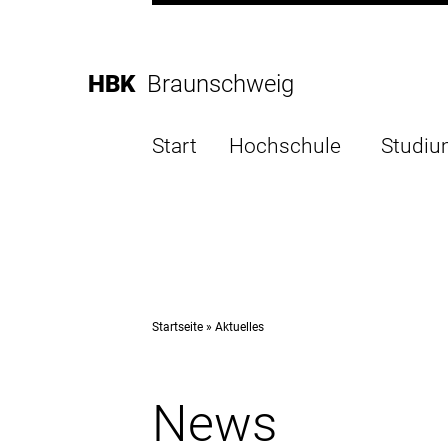
Direkt
zur
Direkt
Hauptnavigation
zum
Direkt
HBK
Braunschweig
Inhalt
zur
Direkt
Fußleiste
zur
Start
Hochschule
Studi
Suche
Startseite
Aktuelles
News