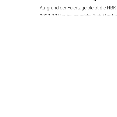
Aufgrund der Feiertage bleibt die HB
2023, 13 Uhr bis einschließlich Monta
20. April 2023
Bachelorarbeit
meta genesis – Eine textile A
Fertigungsverfahren
Mit der konzeptionellen Gestaltungsar
Baukastensystem erarbeitet, um zukün
Bedürfnissen von Zuhause aus gestal
futuristischen Körper- und Modeinsze
08. November 2022
HBK-Student ist Stipendiat der
2022