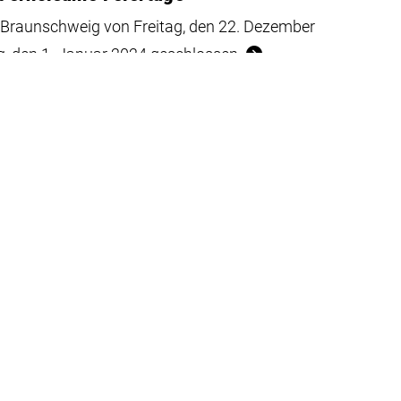
K Braunschweig von Freitag, den 22. Dezember
g, den 1. Januar 2024 geschlossen.
nwendung im additiven
beit hat Lina Heuermann die Idee für ein
ftige Kleidung ganz nach den individuellen
ten und drucken zu können – einer
nierung.
 Studienstiftung des Deutschen Volkes