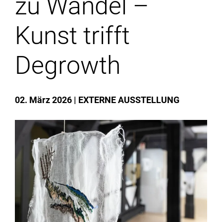
zu Wandel –
Institute
Kunst trifft
Forschung
Degrowth
Infrastruktur
02. März 2026
EXTERNE AUSSTELLUNG
Aktuelles
meinstudium