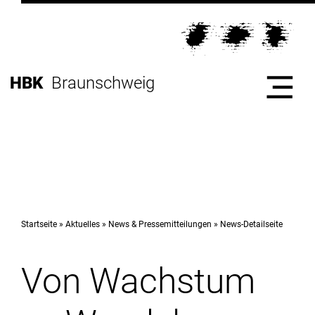
Direkt
zur
Direkt
Hauptnavigation
zum
Direkt
Inhalt
zur
Direkt
HBK
Braunschweig
Fußleiste
zur
Suche
Start
Hochschule
Startseite
Aktuelles
News & Pressemitteilungen
News-Detailseite
Von Wachstum
Studium