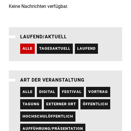
Institute
Keine Nachrichten verfügbar.
Forschung
LAUFEND/AKTUELL
Infrastruktur
ALLE
TAGESAKTUELL
LAUFEND
Aktuelles
meinstudium
ART DER VERANSTALTUNG
ALLE
DIGITAL
FESTIVAL
VORTRAG
TAGUNG
EXTERNER ORT
ÖFFENTLICH
HOCHSCHULÖFFENTLICH
AUFFÜHRUNG/PRÄSENTATION