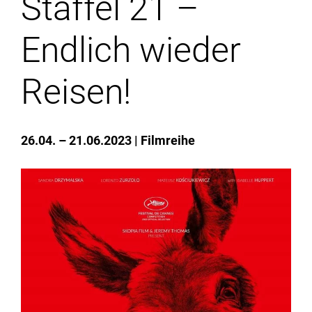
Staffel 21 –
Institute
Endlich wieder
Forschung
Reisen!
Infrastruktur
26.04. – 21.06.2023
Filmreihe
Aktuelles
meinstudium