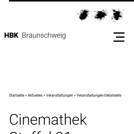
Direkt
zur
Direkt
Hauptnavigation
zum
Direkt
Inhalt
zur
Direkt
HBK
Braunschweig
Fußleiste
zur
Suche
Start
Hochschule
Startseite
Aktuelles
Veranstaltungen
Veranstaltungen-Detailseite
Cinemathek
Studium