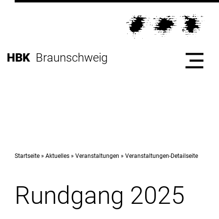
Direkt
zur
Direkt
Hauptnavigation
zum
Direkt
Inhalt
zur
Direkt
HBK
Braunschweig
Fußleiste
zur
Suche
Start
Hochschule
Startseite
Aktuelles
Veranstaltungen
Veranstaltungen-Detailseite
Rundgang 2025
Studium