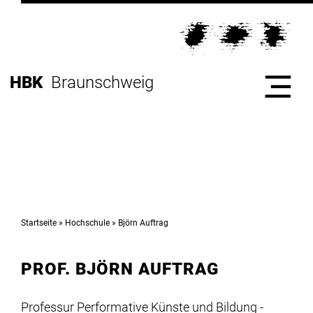
Direkt
zur
Direkt
Hauptnavigation
zum
Direkt
Inhalt
zur
Direkt
HBK
Braunschweig
Fußleiste
zur
Suche
Start
Hochschule
Startseite
Hochschule
Björn Auftrag
PROF. BJÖRN AUFTRAG
Studium
Professur Performative Künste und Bildung -