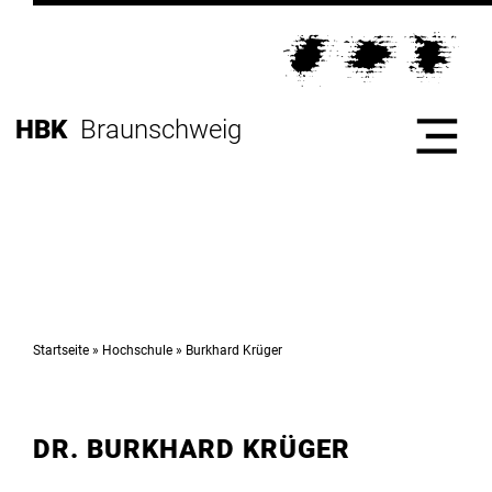
Direkt
zur
Direkt
Hauptnavigation
zum
Direkt
Inhalt
zur
Direkt
HBK
Braunschweig
Fußleiste
zur
Suche
Start
Hochschule
Startseite
Hochschule
Burkhard Krüger
Studium
DR. BURKHARD KRÜGER