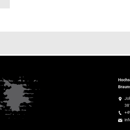
Hochsc
Braun
Jo
38
+4
inf