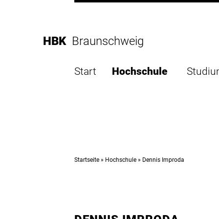
Direkt
zur
Direkt
Hauptnavigation
zum
Direkt
HBK
Braunschweig
Inhalt
zur
Direkt
Fußleiste
zur
Start
Hochschule
Studi
Suche
Startseite
Hochschule
Dennis Improda