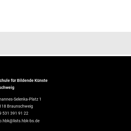
hule für Bildende Künste
schweig
hannes-Selenka-Platz 1
118 Braunschweig
9 531 391 91 22
o.hbk@lists.hbk-bs.de