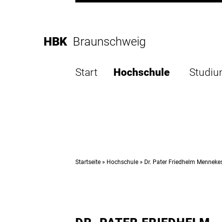
Direkt
zur
Direkt
Hauptnavigation
zum
Direkt
HBK
Braunschweig
Inhalt
zur
Direkt
Fußleiste
zur
Start
Hochschule
Studi
Suche
Startseite
Hochschule
Dr. Pater Friedhelm Menneke