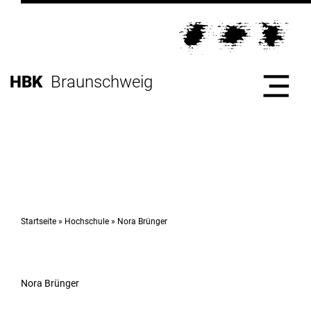
Direkt
zur
Direkt
Hauptnavigation
zum
Direkt
Inhalt
zur
Direkt
HBK
Braunschweig
Fußleiste
zur
Suche
Start
Hochschule
Startseite
Hochschule
Nora Brünger
Studium
Nora Brünger