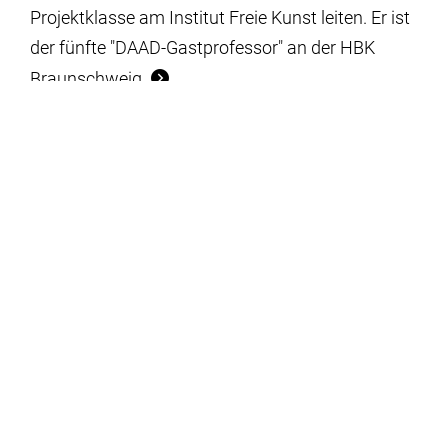
Projektklasse am Institut Freie Kunst leiten. Er ist
der fünfte "DAAD-Gastprofessor" an der HBK
Braunschweig.
20. Juni 2024
AUSSTELLUNG
Photomuseum Braunschweig zeigt
Fotografien von Künstler*innen der HBK
Braunschweig in der halle267
Vom 28. Juni bis zum 18. August 2024 ist in der
halle267 an der Hamburger Straße in
Braunschweig die Ausstellung "Back to where we
have started from" zu sehen mit Foto- und
Videoarbeiten von zahlreichen Künstler*innen,
deren Werdegang eng mit der HBK Braunschweig