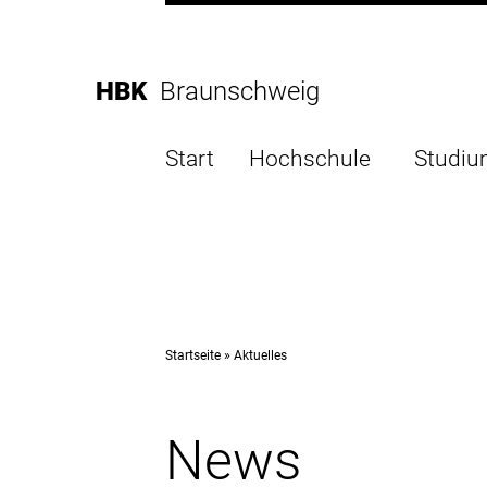
Direkt
zur
Direkt
Hauptnavigation
zum
Direkt
HBK
Braunschweig
Inhalt
zur
Direkt
Fußleiste
zur
Start
Hochschule
Studi
Suche
Startseite
Aktuelles
News