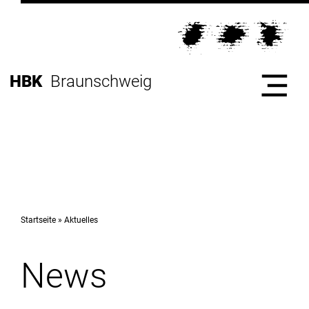
Direkt
zur
Direkt
Hauptnavigation
zum
Direkt
Inhalt
zur
Direkt
HBK
Braunschweig
Fußleiste
zur
Suche
Start
Hochschule
Startseite
Aktuelles
News
Studium