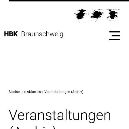
Direkt
zur
Direkt
Hauptnavigation
zum
Direkt
Inhalt
zur
Direkt
HBK
Braunschweig
Fußleiste
zur
Suche
Start
Hochschule
Startseite
Aktuelles
Veranstaltungen (Archiv)
Veranstaltungen
Studium