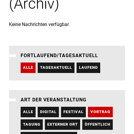
(Archiv)
Institute
Forschung
Keine Nachrichten verfügbar.
Infrastruktur
FORTLAUFEND/TAGESAKTUELL
Aktuelles
ALLE
TAGESAKTUELL
LAUFEND
meinstudium
ART DER VERANSTALTUNG
ALLE
DIGITAL
FESTIVAL
VORTRAG
TAGUNG
EXTERNER ORT
ÖFFENTLICH