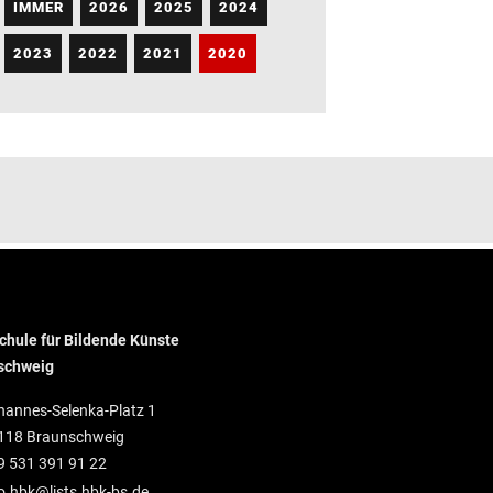
IMMER
2026
2025
2024
2023
2022
2021
2020
hule für Bildende Künste
schweig
hannes-Selenka-Platz 1
118 Braunschweig
9 531 391 91 22
o.hbk@lists.hbk-bs.de