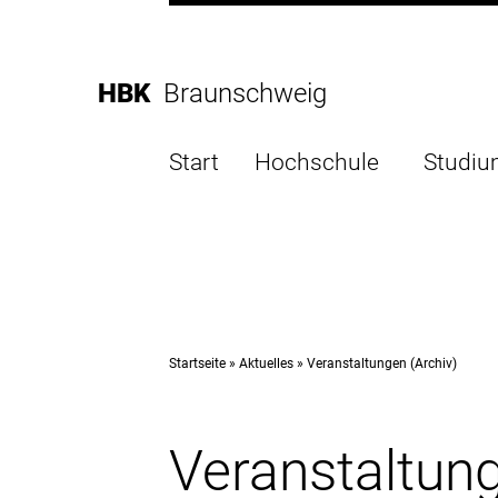
Direkt
zur
Direkt
Hauptnavigation
zum
Direkt
HBK
Braunschweig
Inhalt
zur
Direkt
Fußleiste
zur
Start
Hochschule
Studi
Suche
Startseite
Aktuelles
Veranstaltungen (Archiv)
Veranstaltung