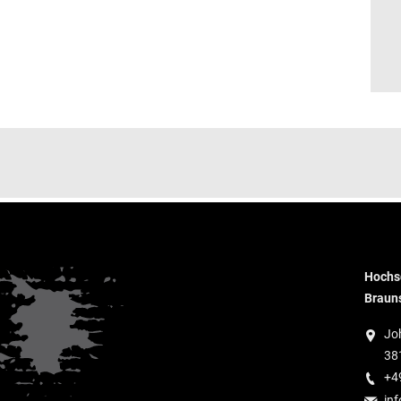
Hochsc
Braun
Jo
38
+4
inf