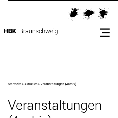
Direkt
zur
Direkt
Hauptnavigation
zum
Direkt
Inhalt
zur
Direkt
HBK
Braunschweig
Fußleiste
zur
Suche
Start
Hochschule
Startseite
Aktuelles
Veranstaltungen (Archiv)
Veranstaltungen
Studium