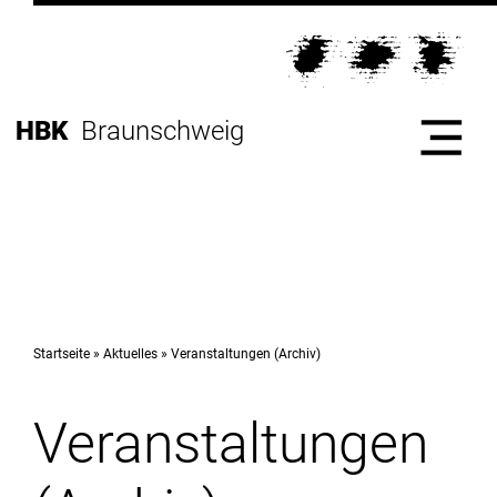
Direkt
zur
Direkt
Hauptnavigation
zum
Direkt
Inhalt
zur
Direkt
HBK
Braunschweig
Fußleiste
zur
Suche
Start
Hochschule
Startseite
Aktuelles
Veranstaltungen (Archiv)
Veranstaltungen
Studium