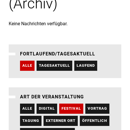
(Archiv)
Institute
Forschung
Keine Nachrichten verfügbar.
Infrastruktur
FORTLAUFEND/TAGESAKTUELL
Aktuelles
ALLE
TAGESAKTUELL
LAUFEND
meinstudium
ART DER VERANSTALTUNG
ALLE
DIGITAL
FESTIVAL
VORTRAG
TAGUNG
EXTERNER ORT
ÖFFENTLICH