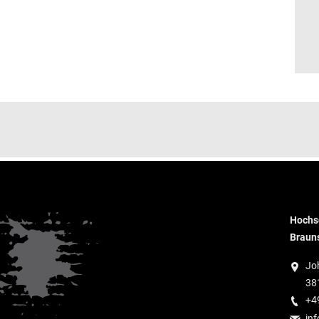
Hochsc
Braun
Jo
38
+4
inf