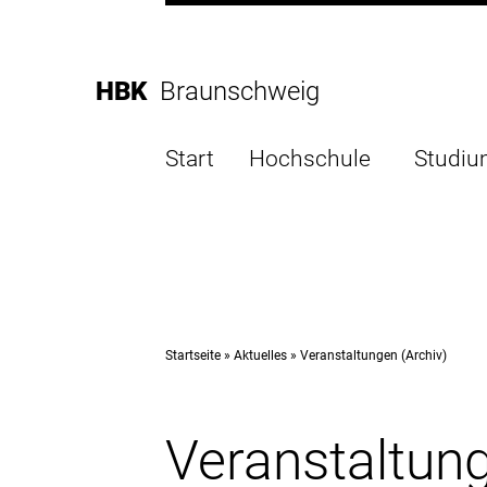
Direkt
zur
Direkt
Hauptnavigation
zum
Direkt
HBK
Braunschweig
Inhalt
zur
Direkt
Fußleiste
zur
Start
Hochschule
Studi
Suche
Startseite
Aktuelles
Veranstaltungen (Archiv)
Veranstaltung