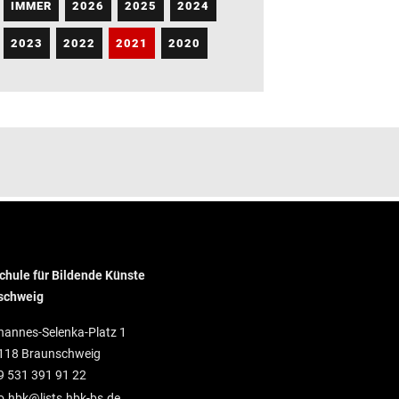
IMMER
2026
2025
2024
2023
2022
2021
2020
hule für Bildende Künste
schweig
hannes-Selenka-Platz 1
118 Braunschweig
9 531 391 91 22
o.hbk@lists.hbk-bs.de