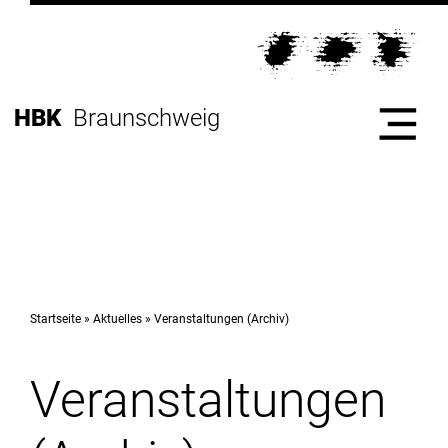
Direkt
zur
Direkt
Hauptnavigation
zum
Direkt
Inhalt
zur
Direkt
HBK
Braunschweig
Fußleiste
zur
Suche
Start
Hochschule
Startseite
Aktuelles
Veranstaltungen (Archiv)
Veranstaltungen
Studium