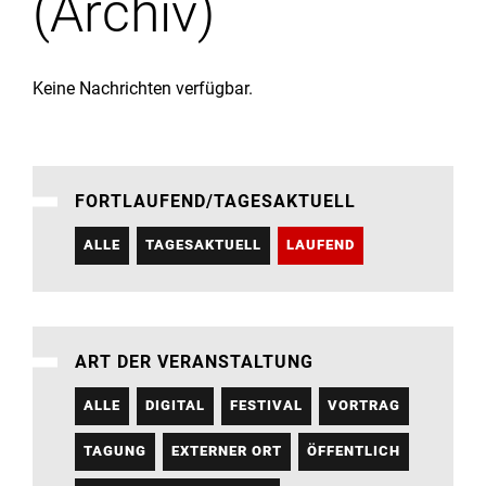
(Archiv)
Institute
Forschung
Keine Nachrichten verfügbar.
Infrastruktur
FORTLAUFEND/TAGESAKTUELL
Aktuelles
ALLE
TAGESAKTUELL
LAUFEND
meinstudium
ART DER VERANSTALTUNG
ALLE
DIGITAL
FESTIVAL
VORTRAG
TAGUNG
EXTERNER ORT
ÖFFENTLICH