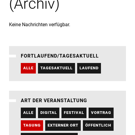
(Archiv)
Institute
Forschung
Keine Nachrichten verfügbar.
Infrastruktur
FORTLAUFEND/TAGESAKTUELL
Aktuelles
ALLE
TAGESAKTUELL
LAUFEND
meinstudium
ART DER VERANSTALTUNG
ALLE
DIGITAL
FESTIVAL
VORTRAG
TAGUNG
EXTERNER ORT
ÖFFENTLICH