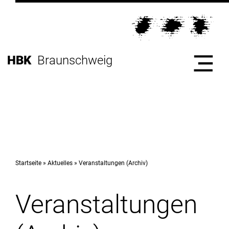
Direkt
zur
Direkt
Hauptnavigation
zum
Direkt
Inhalt
zur
Direkt
HBK
Braunschweig
Fußleiste
zur
Suche
Start
Hochschule
Startseite
Aktuelles
Veranstaltungen (Archiv)
Veranstaltungen
Studium