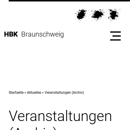
Direkt
zur
Direkt
Hauptnavigation
zum
Direkt
Inhalt
zur
Direkt
HBK
Braunschweig
Fußleiste
zur
Suche
Start
Hochschule
Startseite
Aktuelles
Veranstaltungen (Archiv)
Veranstaltungen
Studium