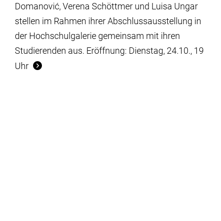
Domanović, Verena Schöttmer und Luisa Ungar
stellen im Rahmen ihrer Abschlussausstellung in
der Hochschulgalerie gemeinsam mit ihren
Studierenden aus. Eröffnung: Dienstag, 24.10., 19
Uhr
Mo.
23.10.
– Mo.
05.02.
Filmreihe
HBK-Filmforum: HALBZEIT [50 Jahre
Filmklasse der HBK Braunschweig]
Das Filmforum der HBK präsentiert das
Filmprogramm des Wintersemesters 2023/24.