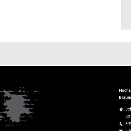
Hochsc
Braun
Jo
38
+4
inf