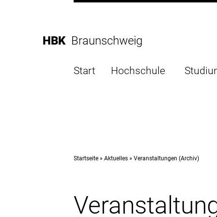
Direkt
zur
Direkt
Hauptnavigation
zum
Direkt
HBK
Braunschweig
Inhalt
zur
Direkt
Fußleiste
zur
Start
Hochschule
Studi
Suche
Startseite
Aktuelles
Veranstaltungen (Archiv)
Veranstaltung