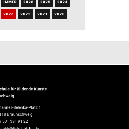
IMMER
2026
2025
2024
2023
2022
2021
2020
hule für Bildende Künste
schweig
hannes-Selenka-Platz 1
118 Braunschweig
9 531 391 91 22
o.hbk@lists.hbk-bs.de