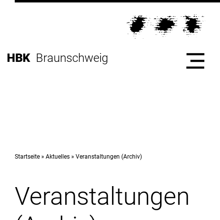
Direkt
zur
Direkt
Hauptnavigation
zum
Direkt
Inhalt
zur
Direkt
HBK
Braunschweig
Fußleiste
zur
Suche
Start
Hochschule
Startseite
Aktuelles
Veranstaltungen (Archiv)
Veranstaltungen
Studium