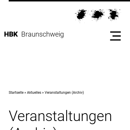
Direkt
zur
Direkt
Hauptnavigation
zum
Direkt
Inhalt
zur
Direkt
HBK
Braunschweig
Fußleiste
zur
Suche
Start
Hochschule
Startseite
Aktuelles
Veranstaltungen (Archiv)
Veranstaltungen
Studium