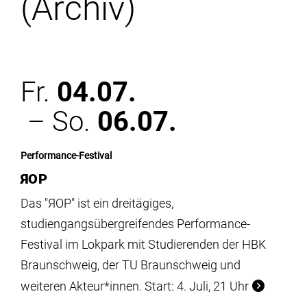
(Archiv)
Institute
Forschung
Fr.
04.07.
Infrastruktur
– So.
06.07.
Aktuelles
Performance-Festival
ЯOP
meinstudium
Das "ЯOP" ist ein dreitägiges,
studiengangsübergreifendes Performance-
Festival im Lokpark mit Studierenden der HBK
Braunschweig, der TU Braunschweig und
weiteren Akteur*innen. Start: 4. Juli, 21 Uhr