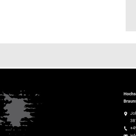
Hochsc
Braun
Jo
38
+4
inf