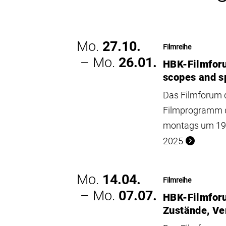
Mo.
27.10.
Filmreihe
– Mo.
26.01.
HBK-Filmfor
scopes and s
Das Filmforum d
Filmprogramm d
montags um 19 U
2025
Mo.
14.04.
Filmreihe
– Mo.
07.07.
HBK-Filmforu
Zustände, Ve