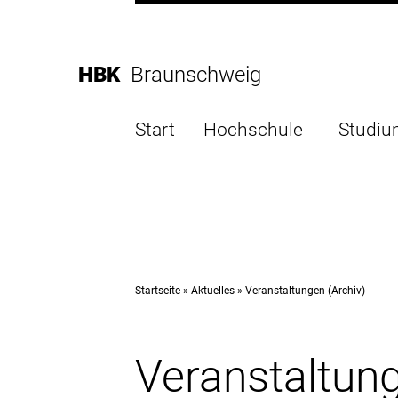
Direkt
zur
Direkt
Hauptnavigation
zum
Direkt
HBK
Braunschweig
Inhalt
zur
Direkt
Fußleiste
zur
Start
Hochschule
Studi
Suche
Startseite
Aktuelles
Veranstaltungen (Archiv)
Veranstaltung