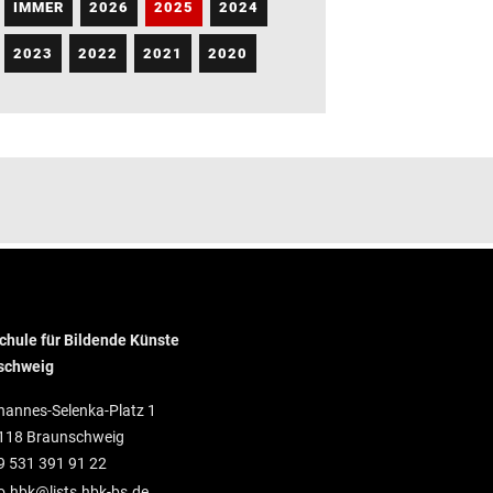
IMMER
2026
2025
2024
2023
2022
2021
2020
hule für Bildende Künste
schweig
hannes-Selenka-Platz 1
118 Braunschweig
9 531 391 91 22
o.hbk@lists.hbk-bs.de