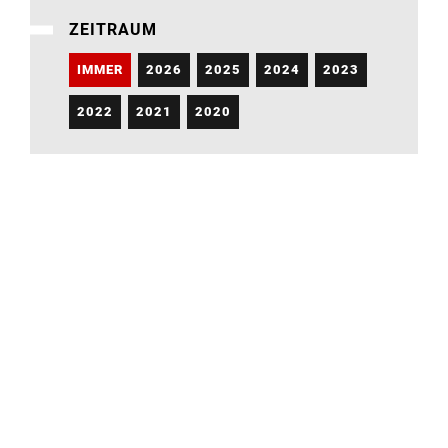
ZEITRAUM
IMMER
2026
2025
2024
2023
2022
2021
2020
Hochschule für Bildende Künste
Braunschweig
Johannes-Selenka-Platz 1
38118 Braunschweig
+49 531 391 91 22