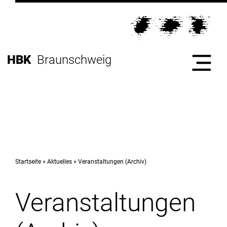
Direkt
zur
Direkt
Hauptnavigation
zum
Direkt
Inhalt
zur
Direkt
HBK
Braunschweig
Fußleiste
zur
Suche
Start
Hochschule
Startseite
Aktuelles
Veranstaltungen (Archiv)
Veranstaltungen
Studium