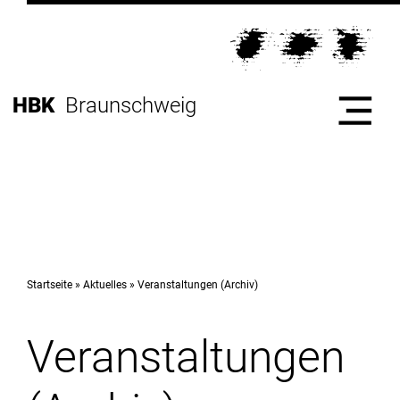
Direkt
zur
Direkt
Hauptnavigation
zum
Direkt
Inhalt
zur
Direkt
HBK
Braunschweig
Fußleiste
zur
Suche
Start
Hochschule
Startseite
Aktuelles
Veranstaltungen (Archiv)
Veranstaltungen
Studium