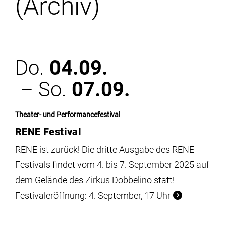
(Archiv)
Institute
Forschung
Do.
04.09.
Infrastruktur
– So.
07.09.
Aktuelles
Theater- und Performancefestival
RENE Festival
meinstudium
RENE ist zurück! Die dritte Ausgabe des RENE
Festivals findet vom 4. bis 7. September 2025 auf
dem Gelände des Zirkus Dobbelino statt!
Festivaleröffnung: 4. September, 17 Uhr